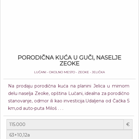
PORODIČNA KUĆA U GUČI, NASELJE
ZEOKE
LUČANI • OKOLNO MESTO • ZEOKE • JELIČKA
Na prodaju porodična kuća na planini Jelica u mirnom
delu naselja Zeoke, opština Lučani, idealna za porodično
stanovanje, odmor ili kao investicija.Udaljena od Čačka 5
km,od auto-puta Miloš . . .
€