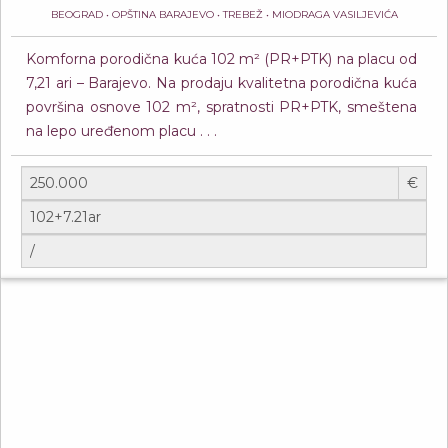
BEOGRAD • OPŠTINA BARAJEVO • TREBEŽ • MIODRAGA VASILJEVIĆA
Komforna porodična kuća 102 m² (PR+PTK) na placu od
7,21 ari – Barajevo. Na prodaju kvalitetna porodična kuća
površina osnove 102 m², spratnosti PR+PTK, smeštena
na lepo uređenom placu . . .
€