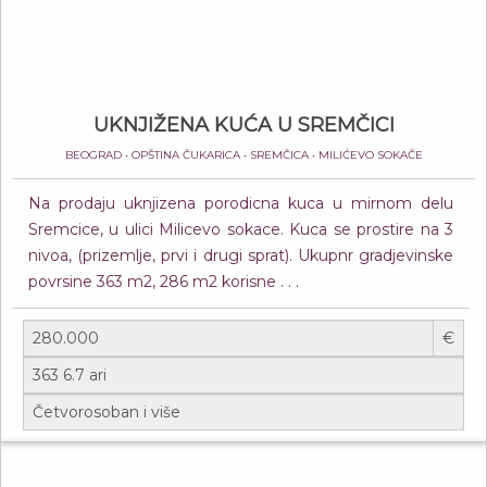
UKNJIŽENA KUĆA U SREMČICI
BEOGRAD • OPŠTINA ČUKARICA • SREMČICA • MILIĆEVO SOKAČE
Na prodaju uknjizena porodicna kuca u mirnom delu
Sremcice, u ulici Milicevo sokace. Kuca se prostire na 3
nivoa, (prizemlje, prvi i drugi sprat). Ukupnr gradjevinske
povrsine 363 m2, 286 m2 korisne . . .
€