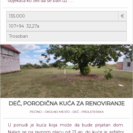
objekata ko želi da se bavi uz . . .
€
DEČ, PORODIČNA KUĆA ZA RENOVIRANJE
PEĆINCI • OKOLNO MESTO • DEČ • PROLETERSKA
U ponudi je kuća koja može da bude prijatan dom.
Nalazi se na ravnom placu od 13 ari, do kuće je asfaltni