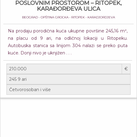
POSLOVNIM PROSTOROM – RITOPEK,
KARAĐORĐEVA ULICA
BEOGRAD • OPŠTINA GROCKA • RITOPEK • KARADJORDJEVA
Na prodaju porodična kuća ukupne površine 245,16 m²,
na placu od 9 ari, na odličnoj lokaciji u Ritopeku.
Autobuska stanica sa linijom 304 nalazi se preko puta
kuće. Donji nivo je uknjižen . . .
€