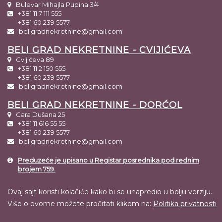
Bulevar Mihajla Pupina 3/4
+381 11 7 111 555
+381 60 239 5577
beligradnekretnine@gmail.com
BELI GRAD NEKRETNINE - CVIJIĆEVA
Cvijićeva 89
+381 11 2 150 555
+381 60 239 5577
beligradnekretnine@gmail.com
BELI GRAD NEKRETNINE - DORĆOL
Cara Dušana 25
+381 11 616 55 55
+381 60 239 5577
beligradnekretnine@gmail.com
Preduzeće je upisano u Registar posrednika pod rednim
brojem 759.
Ovaj sajt koristi kolačiće kako bi se unapredio u bolju verziju.
Više o ovome možete pročitati klikom na:
Politika privatnosti