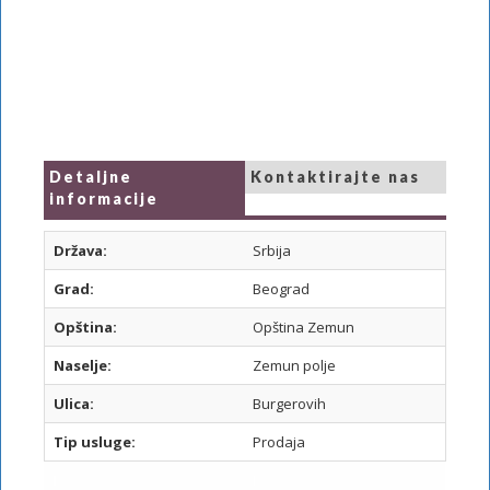
Detaljne
Kontaktirajte nas
informacije
Država:
Srbija
Grad:
Beograd
Opština:
Opština Zemun
Naselje:
Zemun polje
Ulica:
Burgerovih
Tip usluge:
Prodaja
I
I