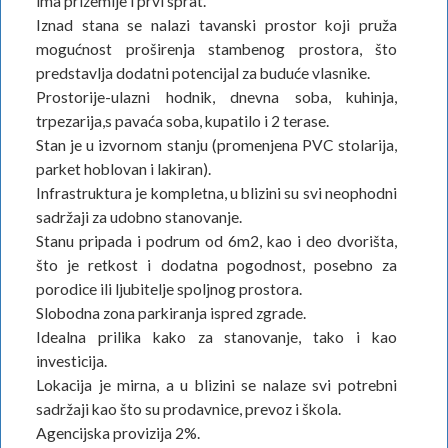
ima prizemlje i prvi sprat.
Iznad stana se nalazi tavanski prostor koji pruža
mogućnost proširenja stambenog prostora, što
predstavlja dodatni potencijal za buduće vlasnike.
Prostorije-ulazni hodnik, dnevna soba, kuhinja,
trpezarija,s pavaća soba, kupatilo i 2 terase.
Stan je u izvornom stanju (promenjena PVC stolarija,
parket hoblovan i lakiran).
Infrastruktura je kompletna, u blizini su svi neophodni
sadržaji za udobno stanovanje.
Stanu pripada i podrum od 6m2, kao i deo dvorišta,
što je retkost i dodatna pogodnost, posebno za
porodice ili ljubitelje spoljnog prostora.
Slobodna zona parkiranja ispred zgrade.
Idealna prilika kako za stanovanje, tako i kao
investicija.
Lokacija je mirna, a u blizini se nalaze svi potrebni
sadržaji kao što su prodavnice, prevoz i škola.
Agencijska provizija 2%.