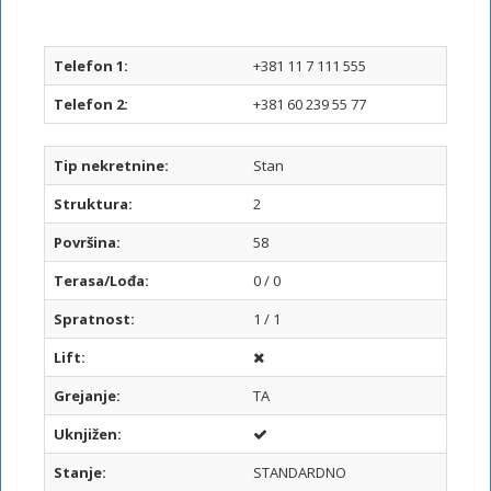
I
I
Telefon 1:
+381 11 7 111 555
Telefon 2:
+381 60 239 55 77
Tip nekretnine:
Stan
Struktura:
2
Površina:
58
Terasa/Lođa:
0 / 0
Spratnost:
1 / 1
Lift:
Grejanje:
TA
Uknjižen:
Stanje:
STANDARDNO