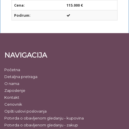
Cena:
115.000 €
Podrum:
NAVIGACIJA
Početna
Detaljna pretraga
O nama
Zaposlenje
Kontakt
Cenovnik
Opšti uslovi poslovanja
Potvrda o obavljenom gledanju - kupovina
Potvrda o obavljenom gledanju - zakup