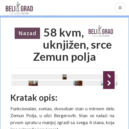
TOGG
NAVI
58 kvm,
Nazad
uknjižen, srce
Zemun polja
Next
Next
Kratak opis:
Funkcionalan, svetao, dvosoban stan u mirnom delu
Zemun Polja, u ulici Bergerovih. Stan se nalazi na
prvom spratu u manjoj zgradi sa svega 4 stana, koja